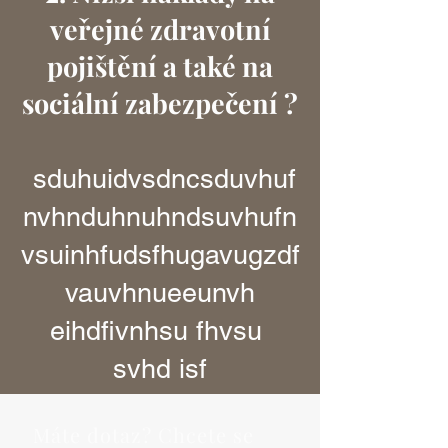
veřejné zdravotní
pojištění a také na
sociální zabezpečení ?
sduhuidvsdncsduvhuf
nvhnduhnuhndsuvhufn
vsuinhfudsfhugavugzdf
vauvhnueeunvh
eihdfivnhsu fhvsu
svhd isf
Máte dotaz? Chcete se