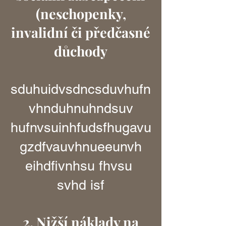
(neschopenky,
invalidní či předčasné
důchody
sduhuidvsdncsduvhufn
vhnduhnuhndsuv
hufnvsuinhfudsfhugavu
gzdfvauvhnueeunvh
eihdfivnhsu fhvsu
svhd isf
2. Nižší náklady na